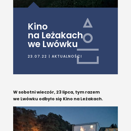
Kino
na Leżakach
we Lwówku
23.07.22
|
AKTUALNOŚCI
W sobotni wieczór, 23 lipca, tym razem
we Lwówku odbyło się Kino na Leżakach.