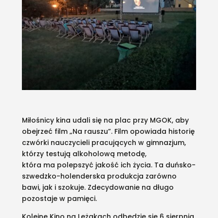
Miłośnicy kina udali się na plac przy MGOK, aby
obejrzeć film „Na rauszu”. Film opowiada historię
czwórki nauczycieli pracujących w gimnazjum,
którzy testują alkoholową metodę,
która ma polepszyć jakość ich życia. Ta duńsko-
szwedzko-holenderska produkcja zarówno
bawi, jak i szokuje. Zdecydowanie na długo
pozostaje w pamięci.
Kolejne Kino na Leżakach odbędzie się 6 sierpnia