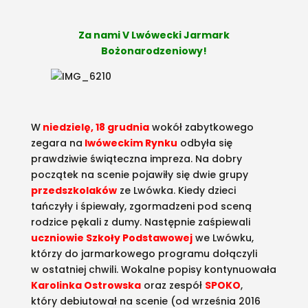
Za nami V Lwówecki Jarmark
Bożonarodzeniowy!
W
niedzielę, 18 grudnia
wokół zabytkowego
zegara na
lwóweckim Rynku
odbyła się
prawdziwie świąteczna impreza. Na dobry
początek na scenie pojawiły się dwie grupy
przedszkolaków
ze Lwówka. Kiedy dzieci
tańczyły i śpiewały, zgormadzeni pod sceną
rodzice pękali z dumy. Następnie zaśpiewali
uczniowie Szkoły Podstawowej
we Lwówku,
którzy do jarmarkowego programu dołączyli
w ostatniej chwili. Wokalne popisy kontynuowała
Karolinka Ostrowska
oraz zespół
SPOKO
,
który debiutował na scenie (od września 2016