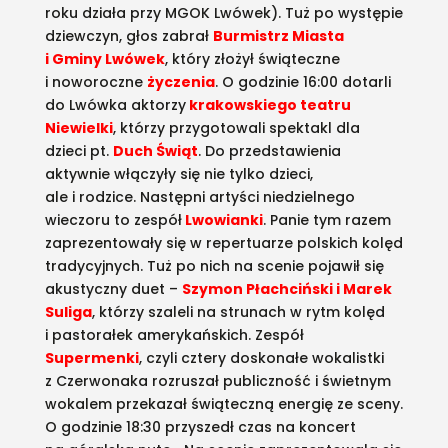
roku działa przy MGOK Lwówek). Tuż po występie
dziewczyn, głos zabrał
Burmistrz Miasta
i Gminy Lwówek
, który złożył świąteczne
i noworoczne
życzenia
. O godzinie 16:00 dotarli
do Lwówka aktorzy
krakowskiego teatru
Niewielki
, którzy przygotowali spektakl dla
dzieci pt.
Duch Świąt
. Do przedstawienia
aktywnie włączyły się nie tylko dzieci,
ale i rodzice. Następni artyści niedzielnego
wieczoru to zespół
Lwowianki
. Panie tym razem
zaprezentowały się w repertuarze polskich kolęd
tradycyjnych. Tuż po nich na scenie pojawił się
akustyczny duet –
Szymon Płachciński i Marek
Suliga
, którzy szaleli na strunach w rytm kolęd
i pastorałek amerykańskich. Zespół
Supermenki
, czyli cztery doskonałe wokalistki
z Czerwonaka rozruszał publiczność i świetnym
wokalem przekazał świąteczną energię ze sceny.
O godzinie 18:30 przyszedł czas na koncert