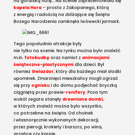
na góralską nutę… Na scenie zaprezentowała się
kapela Hora
– prosto z Zakopanego, którą
z energią i radością na zbliżające się Święta
Bożego Narodzenia zamknęła lwówecki jarmark.
Tego popołudnia atrakcje były
nie tylko na scenie. Na rynku można było znaleźć
m.in.
fotobudkę
oraz namiot z
animacjami
świąteczno-plastycznymi
dla dzieci. Był
również
Gwiazdor
, który dla każdego miał słodki
upominek. Zmarznięci mieszkańcy mogli ogrzać
się przy
ognisku
i do domu podjechać bryczką
ciągniętą przez prawie-
renifery
. Poza tym
wokół zegara stanęły
drewniane domki
,
w których znaleźć można było wszystko,
co potrzebne na święta. Od choinek
i własnoręcznie wykonanych dekoracji,
przez pierogi, krokiety i barszcz, po wina,
grzańce czy karpie.