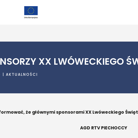
NSORZY XX LWÓWECKIEGO ŚW
9
|
AKTUALNOŚCI
formować, że głównymi sponsorami XX Lwóweckiego Święta
AGD RTV PIECHOCCY