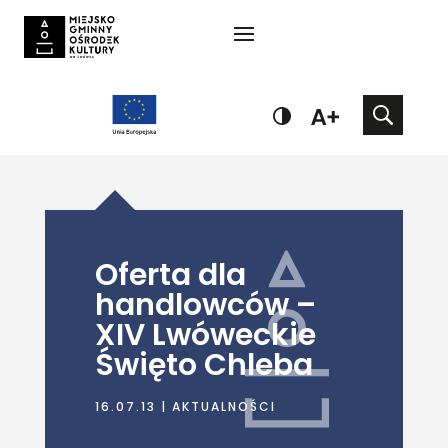
Oferta dla
handlowców –
XIV Lwóweckie
Święto Chleba
16.07.13
|
AKTUALNOŚCI