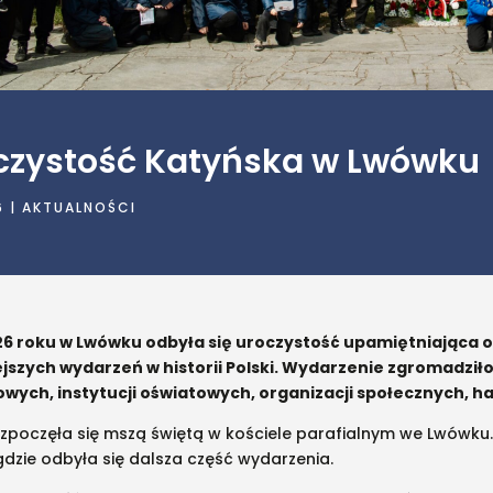
czystość Katyńska w Lwówku
6
|
AKTUALNOŚCI
26 roku w Lwówku odbyła się uroczystość upamiętniająca of
ejszych wydarzeń w historii Polski. Wydarzenie zgromadzi
ych, instytucji oświatowych, organizacji społecznych, har
zpoczęła się mszą świętą w kościele parafialnym we Lwówku. 
gdzie odbyła się dalsza część wydarzenia.