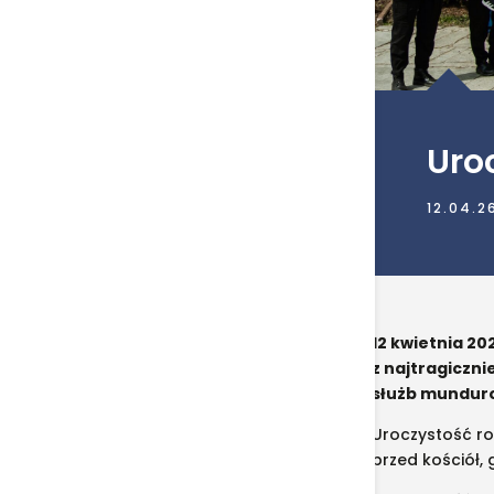
Uro
12.04.2
12 kwietnia 20
z najtragiczni
służb mundurow
Uroczystość ro
przed kościół, 