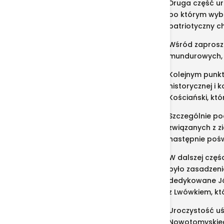
Druga część u
po którym wybr
patriotyczny c
Wśród zaproszo
mundurowych, d
Kolejnym punkt
historycznej i 
Kościański, któ
Szczególnie po
związanych z z
następnie pośw
W dalszej częś
było zasadzen
dedykowane Jó
z Lwówkiem, kt
Uroczystość uś
Nowotomyskiego