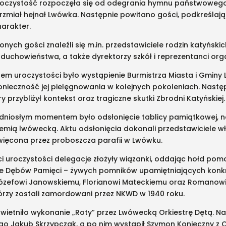
roczystość rozpoczęła się od odegrania hymnu państwowego
zmiał hejnał Lwówka. Następnie powitano gości, podkreślają
harakter.
nych gości znaleźli się m.in. przedstawiciele rodzin katyński
uchowieństwa, a także dyrektorzy szkół i reprezentanci orga
em uroczystości było wystąpienie Burmistrza Miasta i Gminy 
konieczność jej pielęgnowania w kolejnych pokoleniach. Następ
ry przybliżył kontekst oraz tragiczne skutki Zbrodni Katyńskiej.
dniosłym momentem było odsłonięcie tablicy pamiątkowej, na k
iemią lwówecką. Aktu odsłonięcia dokonali przedstawiciele wł
ięcona przez proboszcza parafii w Lwówku.
ci uroczystości delegacje złożyły wiązanki, oddając hołd 
ie Dębów Pamięci – żywych pomników upamiętniających konk
zefowi Janowskiemu, Florianowi Mateckiemu oraz Romanowi
órzy zostali zamordowani przez NKWD w 1940 roku.
wietniło wykonanie „Roty” przez Lwówecką Orkiestrę Dętą. Na
 Jakub Skrzypczak, a po nim wystąpił Szymon Konieczny z 