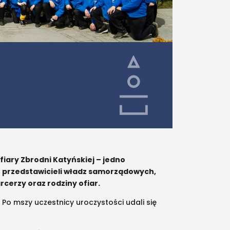
iary Zbrodni Katyńskiej – jedno
ło przedstawicieli władz samorządowych,
cerzy oraz rodziny ofiar.
Po mszy uczestnicy uroczystości udali się