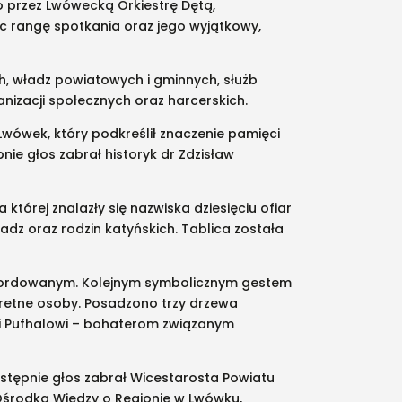
 przez Lwówecką Orkiestrę Dętą,
c rangę spotkania oraz jego wyjątkowy,
ch, władz powiatowych i gminnych, służb
nizacji społecznych oraz harcerskich.
Lwówek, który podkreślił znaczenie pamięci
nie głos zabrał historyk dr Zdzisław
tórej znalazły się nazwiska dziesięciu ofiar
adz oraz rodzin katyńskich. Tablica została
pomordowanym. Kolejnym symbolicznym gestem
retne osoby. Posadzono trzy drzewa
 Pufhalowi – bohaterom związanym
stępnie głos zabrał Wicestarosta Powiatu
Ośrodka Wiedzy o Regionie w Lwówku,