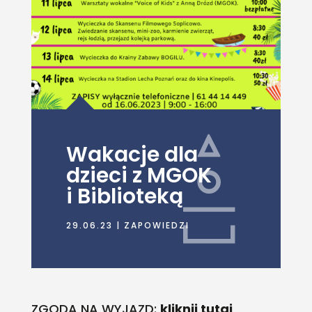
Wakacje dla
dzieci z MGOK
i Biblioteką
29.06.23
|
ZAPOWIEDZI
ZGODA NA WYJAZD:
kliknij tutaj